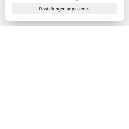
Einstellungen anpassen
Leads.cc
Die erste All-in-One KI-Plattform für qualifizierte B2B-
Leads. DSGVO-konform, hochwertig und exklusiv
verfügbar.
Produkt
Features