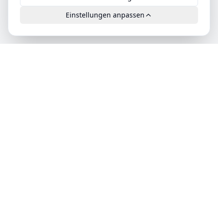
Einstellungen anpassen
Leads.cc
Die erste All-in-One KI-Plattform für qualifizierte B2B-
Leads. DSGVO-konform, hochwertig und exklusiv
verfügbar.
Produkt
Features