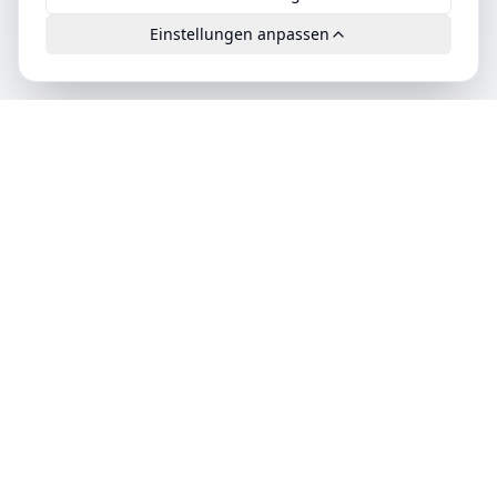
Einstellungen anpassen
Leads.cc
Die erste All-in-One KI-Plattform für qualifizierte B2B-
Leads. DSGVO-konform, hochwertig und exklusiv
verfügbar.
Produkt
Features