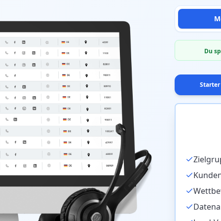
M
Du sp
Starter
Zielgr
Kunden
Wettbe
Datena