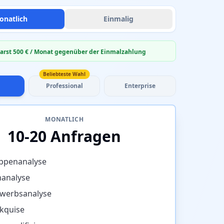
onatlich
Einmalig
arst 500 € / Monat gegenüber der Einmalzahlung
Beliebteste Wahl
Professional
Enterprise
MONATLICH
10-20 Anfragen
uppenanalyse
analyse
werbsanalyse
kquise