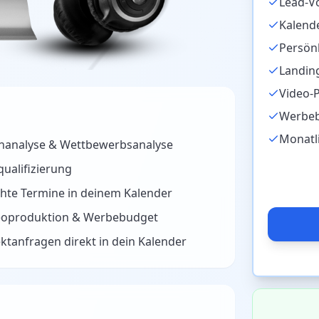
Lead-Vo
Kalende
Persön
Landing
Video-
Werbeb
Monatl
enanalyse & Wettbewerbsanalyse
ualifizierung
chte Termine in deinem Kalender
deoproduktion & Werbebudget
ktanfragen direkt in dein Kalender