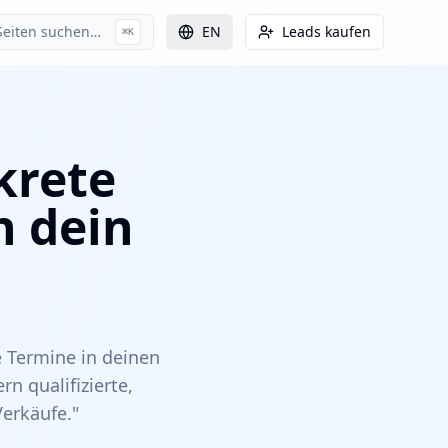
Seiten suchen…
EN
Leads kaufen
⌘K
krete
n dein
e Termine in deinen
rn qualifizierte,
erkäufe."