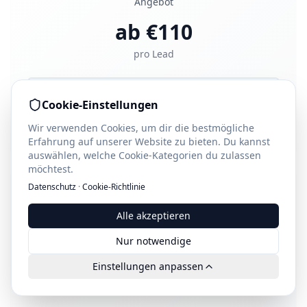
Angebot
ab €
110
pro Lead
Privatpatienten Leads Leads ansehen
Cookie-Einstellungen
Jetzt Leads kaufen
Wir verwenden Cookies, um dir die bestmögliche
Erfahrung auf unserer Website zu bieten. Du kannst
auswählen, welche Cookie-Kategorien du zulassen
möchtest.
Datenschutz
·
Cookie-Richtlinie
Alle akzeptieren
Nur notwendige
Dental Leads
Einstellungen anpassen
100% exklusive gewonnen Leads direkt für dein
Angebot