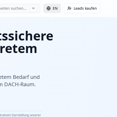
Seiten suchen…
EN
Leads kaufen
⌘K
tssichere
kretem
retem Bedarf und
 im DACH-Raum.
strativen Darstellung unserer