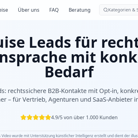
eise
Über uns
FAQ
Beratung
Kategorien & 
ise Leads für rech
nsprache mit kon
Bedarf
ds: rechtssichere B2B-Kontakte mit Opt-in, konk
er – für Vertrieb, Agenturen und SaaS-Anbieter
4.9/5 von über 1.000 Kunden
 Video wurde mit Unterstützung künstlicher Intelligenz erstellt und dient der illu