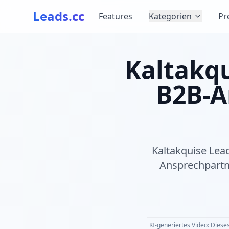
Leads.cc
Features
Kategorien
Pr
Kaltakqu
B2B-A
Kaltakquise Lea
Ansprechpartn
KI-generiertes Video: Dieses