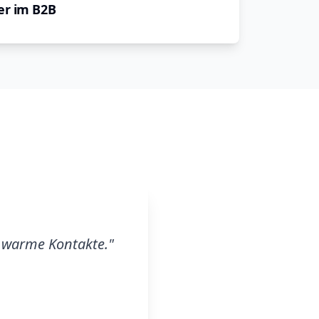
er im B2B
h warme Kontakte.
"