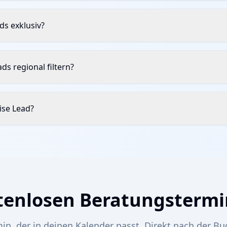
ds exklusiv?
ds regional filtern?
ise Lead?
stenlosen Beratungsterm
in, der in deinen Kalender passt. Direkt nach der Bu