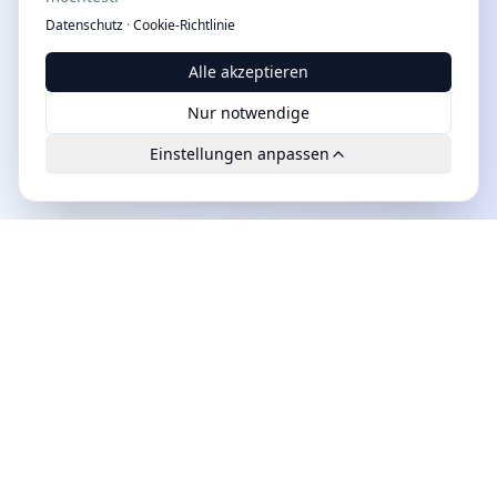
Datenschutz
·
Cookie-Richtlinie
Alle akzeptieren
Nur notwendige
Einstellungen anpassen
Leads.cc
Die erste All-in-One KI-Plattform für qualifizierte B2B-
Leads. DSGVO-konform, hochwertig und exklusiv
verfügbar.