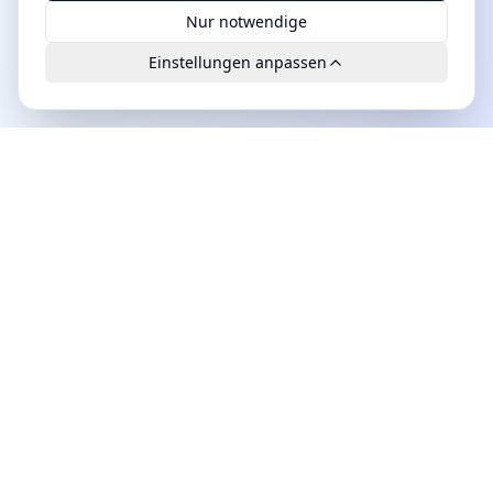
Nur notwendige
Einstellungen anpassen
Leads.cc
Die erste All-in-One KI-Plattform für qualifizierte B2B-
Leads. DSGVO-konform, hochwertig und exklusiv
verfügbar.
Produkt