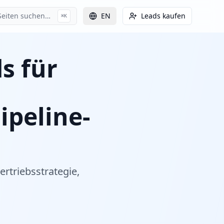
Seiten suchen…
EN
Leads kaufen
⌘K
s für
,
ipeline-
rtriebsstrategie,