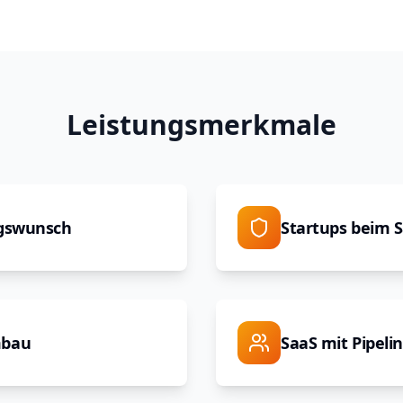
Leistungsmerkmale
ngswunsch
Startups beim S
mbau
SaaS mit Pipeli